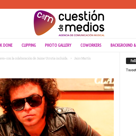
K DONE
CLIPPING
PHOTO GALLERY
COWORKERS
BACKGROUND &
es» con la colaboración de Jaime Urrutia incluida.
Jairo Martín
Fol
Twee