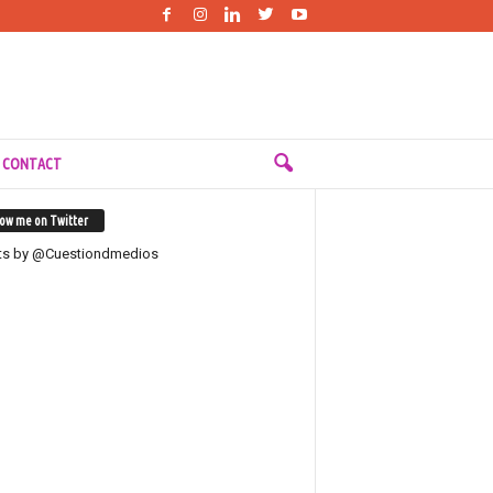
 CONTACT
low me on Twitter
ts by @Cuestiondmedios