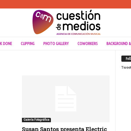
K DONE
CLIPPING
PHOTO GALLERY
COWORKERS
BACKGROUND &
Fol
Twee
Galería Fotográfica
Susan Santos presenta Electric