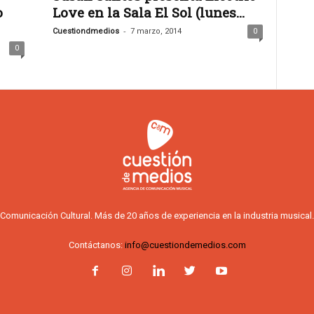
o
Love en la Sala El Sol (lunes...
-
Cuestiondmedios
7 marzo, 2014
0
0
Comunicación Cultural. Más de 20 años de experiencia en la industria musical.
Contáctanos:
info@cuestiondemedios.com