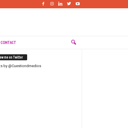
 CONTACT
low me on Twitter
ts by @Cuestiondmedios