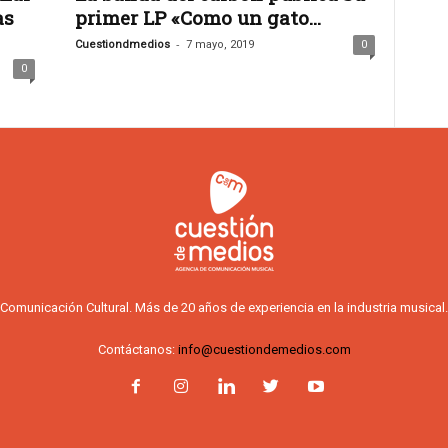
as
primer LP «Como un gato...
-
Cuestiondmedios
7 mayo, 2019
0
0
Comunicación Cultural. Más de 20 años de experiencia en la industria musical.
Contáctanos:
info@cuestiondemedios.com