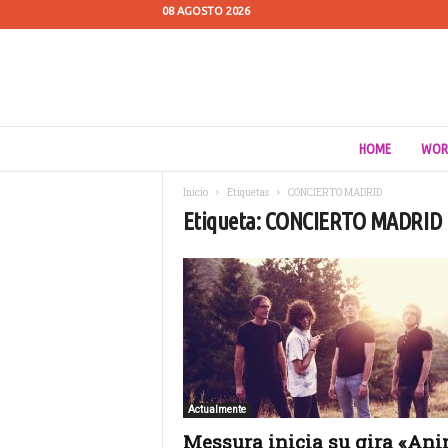
08 AGOSTO 2026
C
HOME
WOR
u
e
Inicio
Etiquetas
CONCIERTO MADRID
s
Etiqueta: CONCIERTO MADRID
t
i
ó
n
d
e
M
e
d
i
Actualmente
o
Messura inicia su gira «Ani