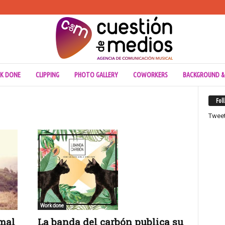
K DONE
CLIPPING
PHOTO GALLERY
COWORKERS
BACKGROUND &
Fol
Twee
Work done
mal
La banda del carbón publica su