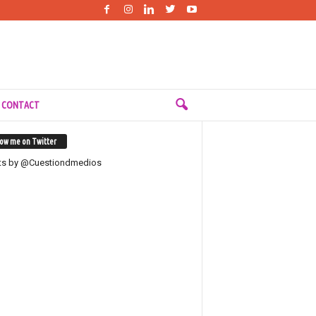
 CONTACT
low me on Twitter
ts by @Cuestiondmedios