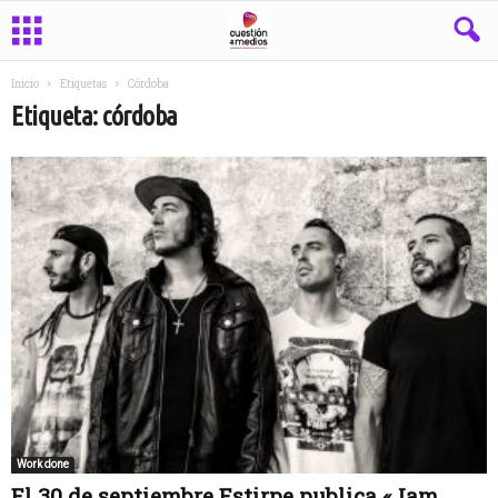
Inicio
Etiquetas
Córdoba
Etiqueta: córdoba
Work done
El 30 de septiembre Estirpe publica «Jam