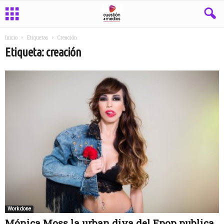
Inicio
Etiquetas
Creación
Etiqueta: creación
Work done
Mónica Moss la urban diva del Epop publica