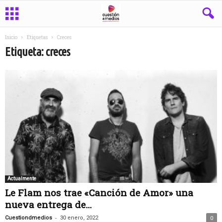
Inicio
Etiquetas
Creces
Etiqueta: creces
Actualmente
Le Flam nos trae «Canción de Amor» una
nueva entrega de...
-
Cuestiondmedios
30 enero, 2022
0