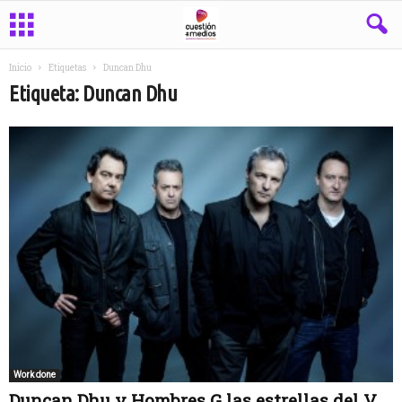
Inicio
Etiquetas
Duncan Dhu
Etiqueta: Duncan Dhu
Work done
Duncan Dhu y Hombres G las estrellas del V