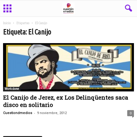
Inicio
Etiquetas
El Canijo
Etiqueta: El Canijo
Work done
El Canijo de Jerez, ex Los Delinqüentes saca
disco en solitario
-
Cuestiondmedios
9 noviembre, 2012
0