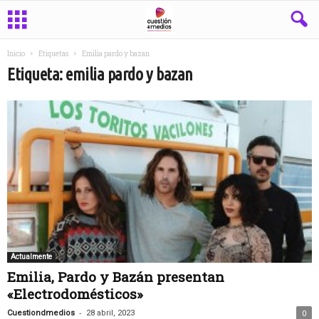
Inicio
Etiquetas
Emilia pardo y bazan
Etiqueta: emilia pardo y bazan
Actualmente
Emilia, Pardo y Bazán presentan
«Electrodomésticos»
-
Cuestiondmedios
28 abril, 2023
0