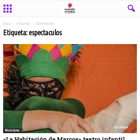
Inicio
Etiquetas
Espectaculos
Etiqueta: espectaculos
Work done
«La Habitación de Marcos» teatro infantil