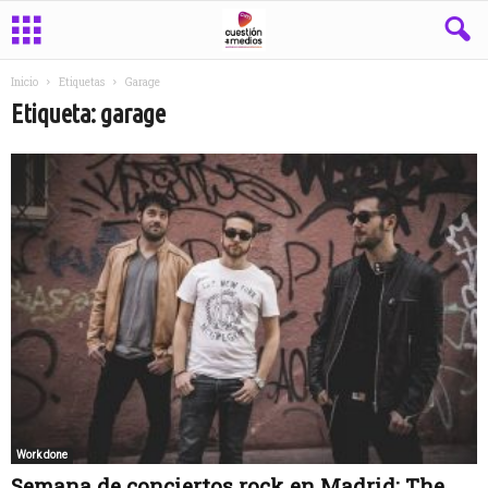
Inicio
Etiquetas
Garage
Etiqueta: garage
Work done
Semana de conciertos rock en Madrid: The