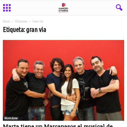
Inicio
Etiquetas
Gran via
Etiqueta: gran via
Work done
Marta tiene un Marcapasos el musical de