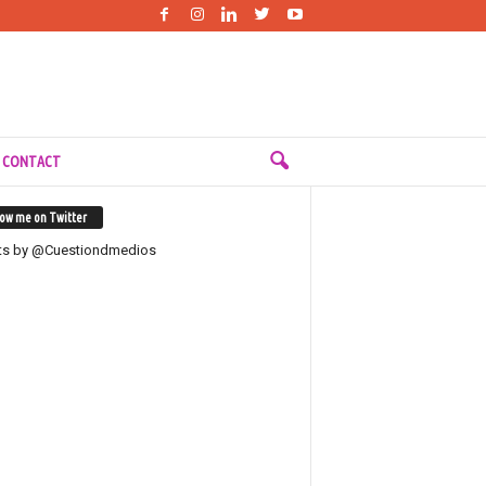
 CONTACT
low me on Twitter
ts by @Cuestiondmedios