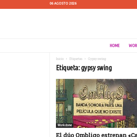
06 AGOSTO 2026
C
HOME
WOR
u
e
Inicio
Etiquetas
Gypsy swing
s
Etiqueta: gypsy swing
t
i
ó
n
d
e
M
e
d
i
Work done
o
El dúo Ombligo estrenan «C