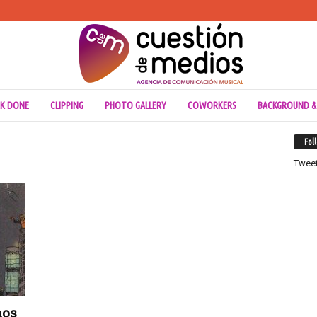
K DONE
CLIPPING
PHOTO GALLERY
COWORKERS
BACKGROUND &
Fol
Twee
aos