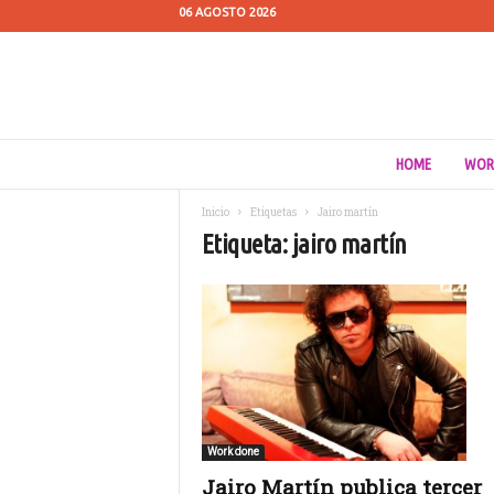
06 AGOSTO 2026
C
HOME
WOR
u
e
Inicio
Etiquetas
Jairo martín
s
Etiqueta: jairo martín
t
i
ó
n
d
e
M
e
d
i
Work done
o
Jairo Martín publica tercer