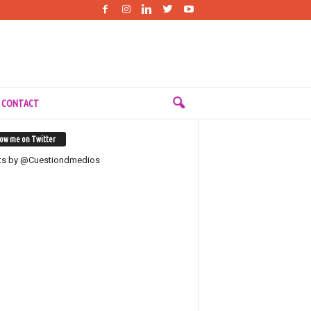
 CONTACT
low me on Twitter
ts by @Cuestiondmedios