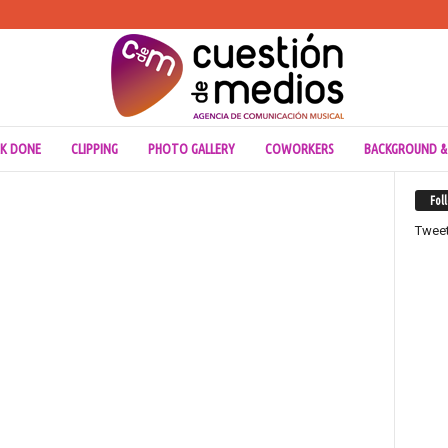
K DONE
CLIPPING
PHOTO GALLERY
COWORKERS
BACKGROUND &
Fol
Twee