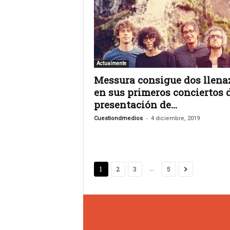
n
c
u
l
t
u
Actualmente
r
Messura consigue dos llena
a
en sus primeros conciertos 
l
presentación de...
-
Cuestiondmedios
4 diciembre, 2019
...
1
2
3
5