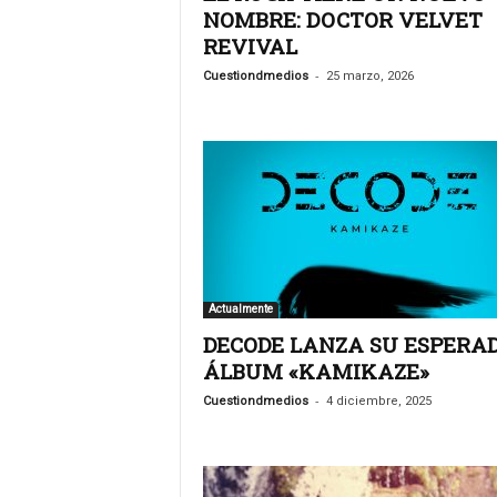
s
NOMBRE: DOCTOR VELVET
.
REVIVAL
A
g
-
Cuestiondmedios
25 marzo, 2026
e
n
c
i
a
d
e
c
o
m
Actualmente
u
DECODE LANZA SU ESPERA
n
ÁLBUM «KAMIKAZE»
i
c
-
Cuestiondmedios
4 diciembre, 2025
a
c
i
ó