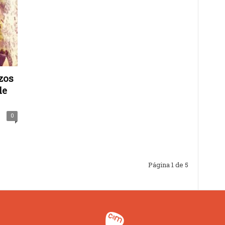
zos
de
0
Página 1 de 5