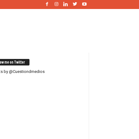
low me on Twitter
ts by @Cuestiondmedios