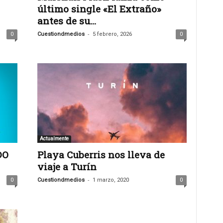
último single «El Extraño»
antes de su...
-
0
Cuestiondmedios
5 febrero, 2026
0
Actualmente
DO
Playa Cuberris nos lleva de
viaje a Turín
-
0
Cuestiondmedios
1 marzo, 2020
0