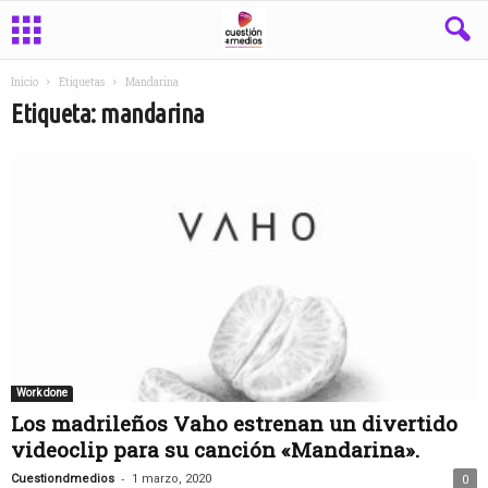
Inicio
Etiquetas
Mandarina
Etiqueta: mandarina
Work done
Los madrileños Vaho estrenan un divertido
videoclip para su canción «Mandarina».
-
Cuestiondmedios
1 marzo, 2020
0