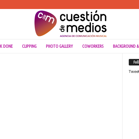
K DONE
CLIPPING
PHOTO GALLERY
COWORKERS
BACKGROUND &
Fol
Twee