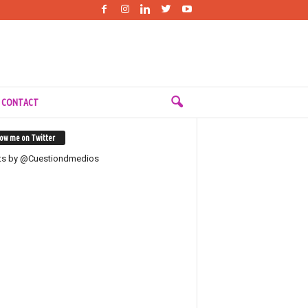
 CONTACT
low me on Twitter
ts by @Cuestiondmedios