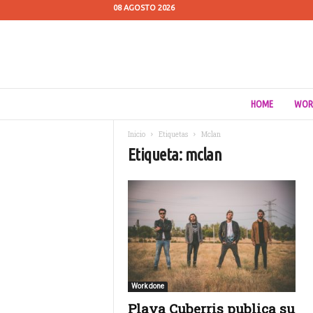
08 AGOSTO 2026
C
HOME
WOR
u
e
Inicio
Etiquetas
Mclan
s
Etiqueta: mclan
t
i
ó
n
d
e
M
e
d
i
Work done
o
Playa Cuberris publica su