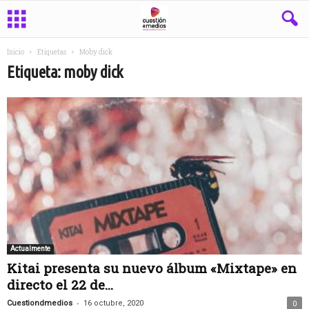
Inicio
Etiquetas
Moby dick
Etiqueta: moby dick
Actualmente
Kitai presenta su nuevo álbum «Mixtape» en
directo el 22 de...
-
Cuestiondmedios
16 octubre, 2020
0