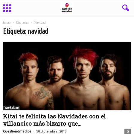
Inicio
Etiquetas
Navidad
Etiqueta: navidad
Work done
Kitai te felicita las Navidades con el
villancico más bizarro que...
-
Cuestiondmedios
30 diciembre, 2018
0