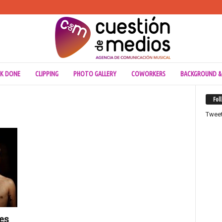
K DONE
CLIPPING
PHOTO GALLERY
COWORKERS
BACKGROUND &
Fol
Twee
es