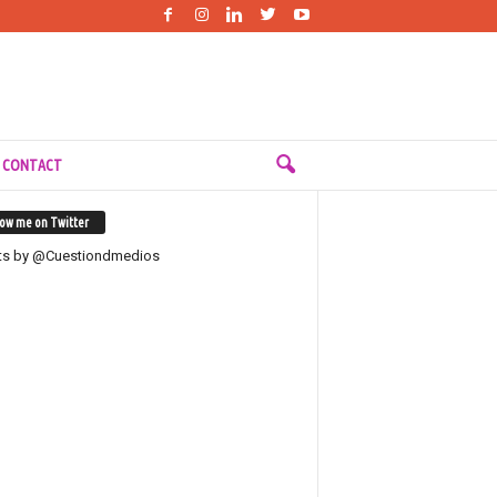
 CONTACT
low me on Twitter
ts by @Cuestiondmedios