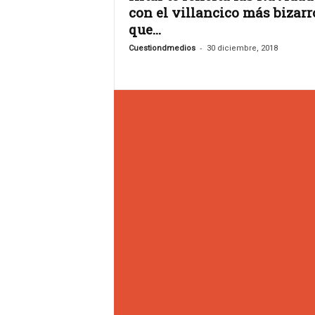
s
con el villancico más bizarr
.
que...
A
g
-
Cuestiondmedios
30 diciembre, 2018
e
n
c
i
a
d
e
c
o
m
u
n
i
c
a
c
i
ó