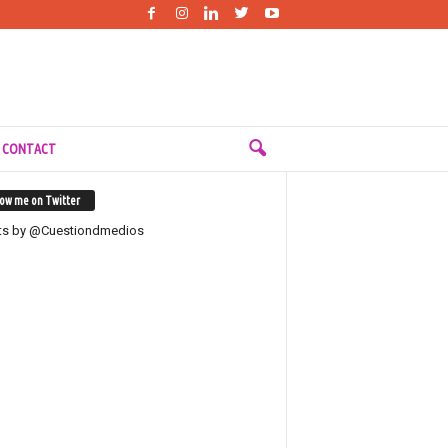
 CONTACT
low me on Twitter
ts by @Cuestiondmedios