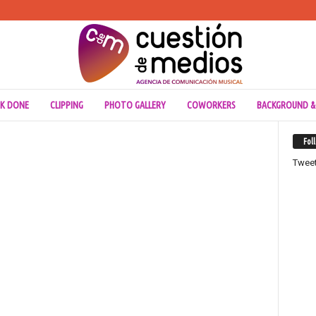
K DONE
CLIPPING
PHOTO GALLERY
COWORKERS
BACKGROUND &
Fol
Twee