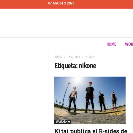
07 AGOSTO 2026
C
HOME
WOR
u
e
Inicio
Etiquetas
Nikone
s
Etiqueta: nikone
t
i
ó
n
d
e
M
e
d
i
Work done
o
Kitai publica el B-sides de