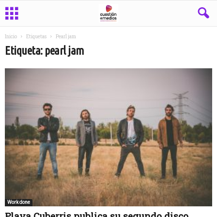
Inicio
Etiquetas
Pearl jam
Etiqueta: pearl jam
Work done
Playa Cuberris publica su segundo disco