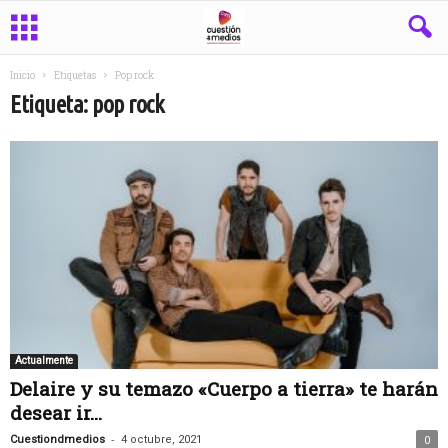
Inicio
Etiquetas
Pop rock
Etiqueta: pop rock
Actualmente
Delaire y su temazo «Cuerpo a tierra» te harán
desear ir...
-
Cuestiondmedios
4 octubre, 2021
0