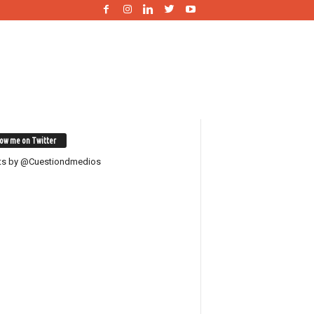
low me on Twitter
ts by @Cuestiondmedios