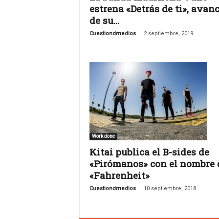
s
estrena «Detrás de ti», avan
.
de su...
A
g
-
Cuestiondmedios
2 septiembre, 2019
e
n
c
i
a
d
e
c
o
m
Work done
u
Kitai publica el B-sides de
n
«Pirómanos» con el nombre 
i
«Fahrenheit»
c
a
-
Cuestiondmedios
10 septiembre, 2018
c
i
ó