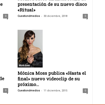
presentación de su nuevo disco
ce
«Ritual»
-
Cuestiondmedios
30 diciembre, 2018
0
0
Work done
Mónica Moss publica «Hasta el
de
final» nuevo videoclip de su
próximo...
-
0
Cuestiondmedios
11 diciembre, 2015
0