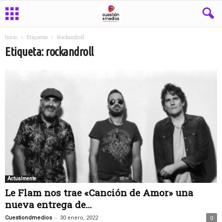
Inicio
Etiquetas
Rockandroll
Etiqueta: rockandroll
Actualmente
Le Flam nos trae «Canción de Amor» una
nueva entrega de...
-
Cuestiondmedios
30 enero, 2022
0