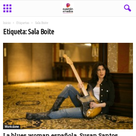
Inicio
Etiquetas
Sala Boite
Etiqueta: Sala Boite
Work done
La blues woman española, Susan Santos,