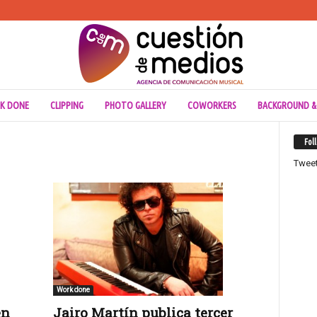
K DONE
CLIPPING
PHOTO GALLERY
COWORKERS
BACKGROUND &
Fol
Twee
Work done
en
Jairo Martín publica tercer