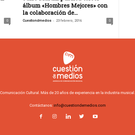
álbum «Hombres Mejores» con
la colaboración de...
-
0
Cuestiondmedios
23 febrero, 2016
0
Comunicación Cultural. Más de 20 años de experiencia en la industria musical.
Contáctanos:
info@cuestiondemedios.com