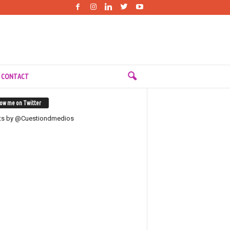
 CONTACT
low me on Twitter
ts by @Cuestiondmedios