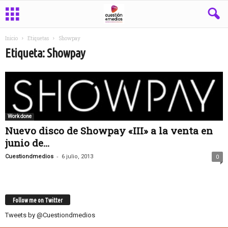
Inicio
Etiquetas
Showpay
Etiqueta: Showpay
Work done
Nuevo disco de Showpay «III» a la venta en
junio de...
-
Cuestiondmedios
6 julio, 2013
0
Follow me on Twitter
Tweets by @Cuestiondmedios