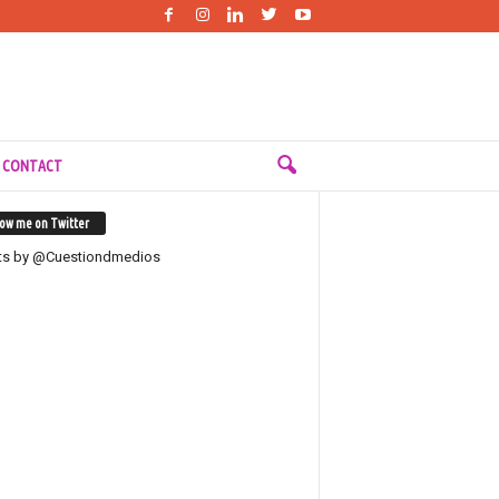
 CONTACT
low me on Twitter
ts by @Cuestiondmedios