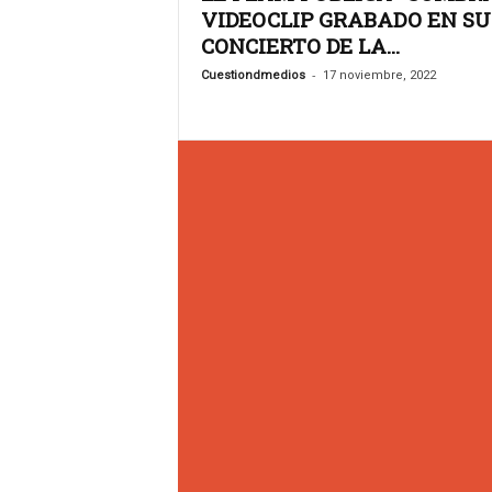
s
VIDEOCLIP GRABADO EN SU
.
CONCIERTO DE LA...
A
g
-
Cuestiondmedios
17 noviembre, 2022
e
n
c
i
a
d
e
c
o
m
u
n
i
c
a
c
i
ó