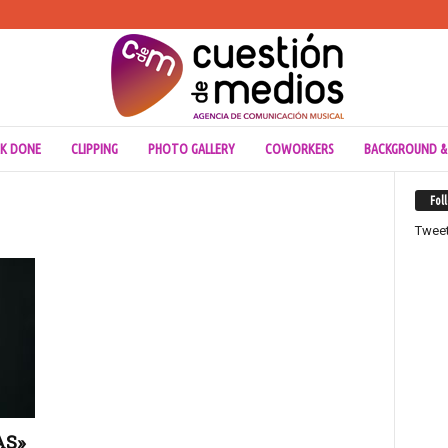
K DONE
CLIPPING
PHOTO GALLERY
COWORKERS
BACKGROUND &
Fol
Twee
AS»