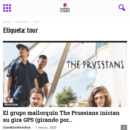
Inicio
Etiquetas
Tour
Etiqueta: tour
Work done
El grupo mallorquín The Prussians inician
su gira GPS (girando por...
-
Cuestiondmedios
1 marzo, 2020
0