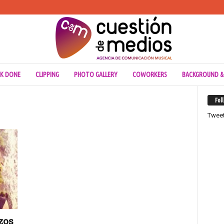
K DONE
CLIPPING
PHOTO GALLERY
COWORKERS
BACKGROUND &
Fol
Twee
zos