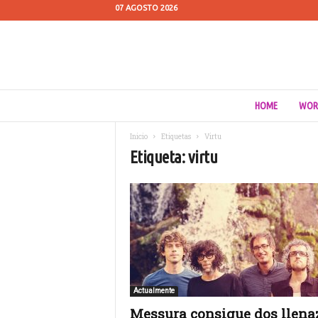
07 AGOSTO 2026
C
HOME
WOR
u
e
Inicio
Etiquetas
Virtu
s
Etiqueta: virtu
t
i
ó
n
d
e
M
e
d
i
Actualmente
o
Messura consigue dos llena