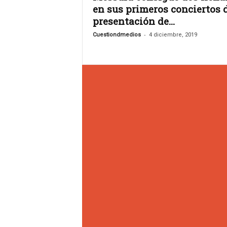
s
en sus primeros conciertos 
.
presentación de...
A
g
-
Cuestiondmedios
4 diciembre, 2019
e
n
c
i
a
d
e
c
o
m
u
n
i
c
a
c
i
ó