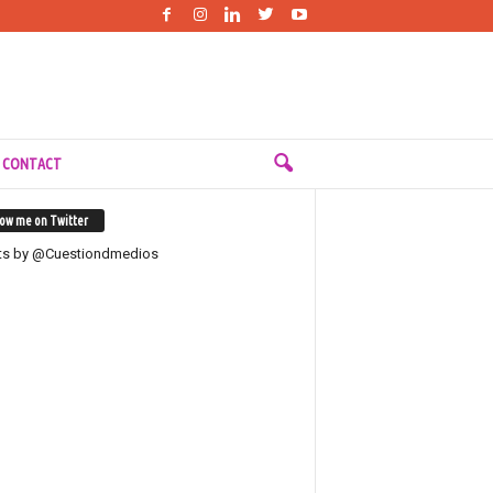
 CONTACT
low me on Twitter
ts by @Cuestiondmedios