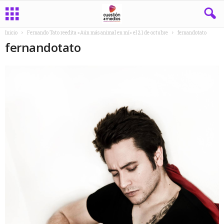
Inicio
Fernando Tato reedita «Aún más animal en mí» el 21 de octubre
fernandotato
fernandotato