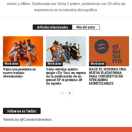
online y offline. Gestionada por Silvia Cantero, profesional con 20 años de
experiencia en la industria discográfica.
Artículos relacionados
Más del autor
Work done
Work done
Work done
Vaho nos presenta su
Vaho estrena quinto
NACE EL SUSURRO, UNA
nuevo trabajo
single «Tic Tac» en espera
NUEVA PLATAFORMA
«Revolución»
de la publicación de su
PARA CONCIERTOS EN
primer EP el próximo 28
STREAMING
de agosto.
MONETIZABLES.
Follow me on Twitter
Tweets by @Cuestiondmedios