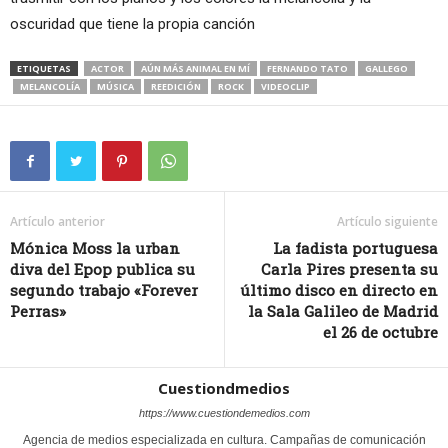
oscuridad que tiene la propia canción
ETIQUETAS
ACTOR
AÚN MÁS ANIMAL EN MÍ
FERNANDO TATO
GALLEGO
MELANCOLÍA
MÚSICA
REEDICIÓN
ROCK
VIDEOCLIP
Artículo anterior
Artículo siguiente
Mónica Moss la urban
La fadista portuguesa
diva del Epop publica su
Carla Pires presenta su
segundo trabajo «Forever
último disco en directo en
Perras»
la Sala Galileo de Madrid
el 26 de octubre
Cuestiondmedios
https://www.cuestiondemedios.com
Agencia de medios especializada en cultura. Campañas de comunicación