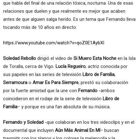
que habla del final de una relación tóxica, nocturna. Una de esas
relaciones que duelen y que realmente es mejor que acaben
antes de que alguien salga herido. Es un tema que Fernando lleva
tocando más de 10 años en directo.
https://www.youtube.com/watch?v=qoZ0E1AybXI
Soledad Rebollo
dirigió el video de
Si Muero Esta Noche
en la Isla
de Toralla, cerca de Vigo.
Lucía Regueiro
, actriz conocida por
sus papeles en las series de televisión
Libro de Familia
,
Serramoura
o
Amar Es Para Siempre
, prestó su colaboración
por la fuerte amistad que la une con
Fernando
-ambos
coincidieron en el rodaje de la serie de televisión
Libro de
Familia
– y porque es una fan absoluta de su música.
Fernando y Soledad
-que colaboran en los tres videoclips y en el
documental que incluyen
Aún Más Animal En Mí
– buscan
trasmitir con los planos y los colores la melancolía y la