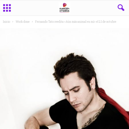
Inicio
Work done
Fernando Tato reedita «Aún más animal en mí» el 21 de octubre