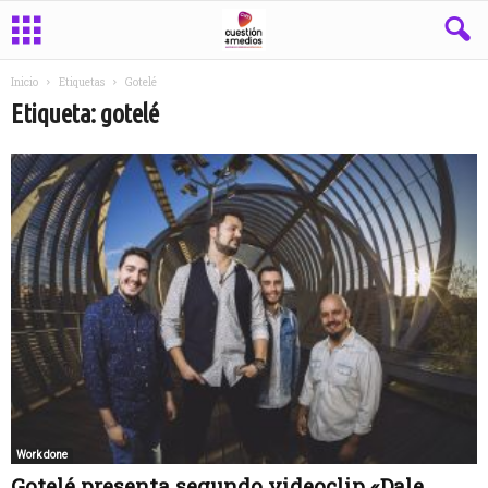
Inicio
Etiquetas
Gotelé
Etiqueta: gotelé
Work done
Gotelé presenta segundo videoclip «Dale