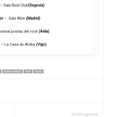
– Sala Beat Club
(Segovia)
io
– Sala Alive
(Madrid)
stival poetas del rock
(Avila)
– La Casa de Arriba
(Vigo)
NUEVO VIDEO
POP
ROCK
Artículo siguiente