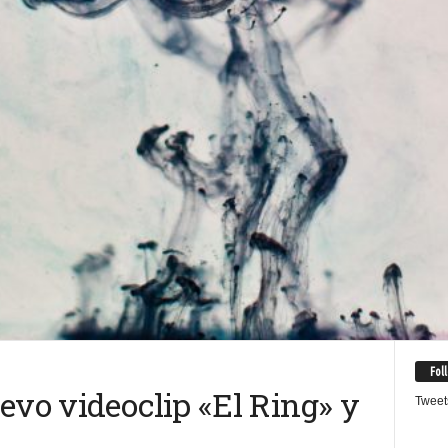
Fol
evo videoclip «El Ring» y
Tweet