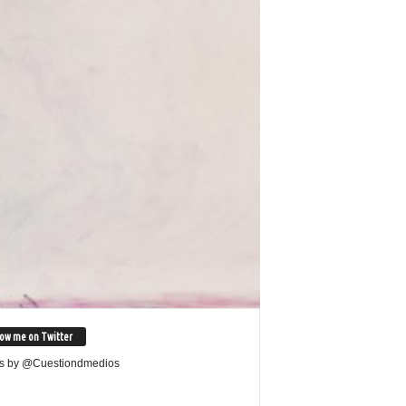
low me on Twitter
s by @Cuestiondmedios