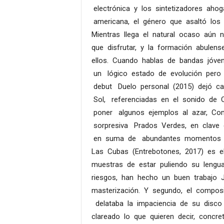
electrónica y los sintetizadores aho
americana, el género que asaltó los
Mientras llega el natural ocaso aún
que disfrutar, y la formación abule
ellos. Cuando hablas de bandas jóve
un lógico estado de evolución pero 
debut Duelo personal (2015) dejó ca
Sol, referenciadas en el sonido de Q
poner algunos ejemplos al azar, Com
sorpresiva Prados Verdes, en clave d
en suma de abundantes momentos vi
Las Cubas (Entrebotones, 2017) es 
muestras de estar puliendo su lengua
riesgos, han hecho un buen trabajo J
masterización. Y segundo, el compos
delataba la impaciencia de su disc
clareado lo que quieren decir, concr