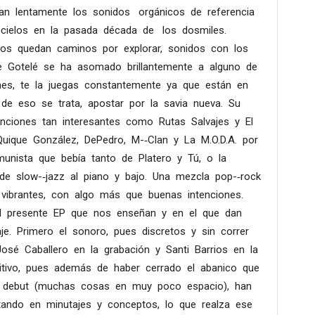
gan lentamente los sonidos orgánicos de referencia
 cielos en la pasada década de los dosmiles.
 nos quedan caminos por explorar, sonidos con los
nse Gotelé se ha asomado brillantemente a alguno de
nes, te la juegas constantemente ya que están en
de eso se trata, apostar por la savia nueva. Su
nciones tan interesantes como Rutas Salvajes y El
uique González, DePedro, M-­‐Clan y La M.O.D.A. por
unista que bebía tanto de Platero y Tú, o la
e slow-­‐jazz al piano y bajo. Una mezcla pop-­‐rock
brantes, con algo más que buenas intenciones.
el presente EP que nos enseñan y en el que dan
je. Primero el sonoro, pues discretos y sin correr
osé Caballero en la grabación y Santi Barrios en la
itivo, pues además de haber cerrado el abanico que
o debut (muchas cosas en muy poco espacio), han
etando en minutajes y conceptos, lo que realza ese