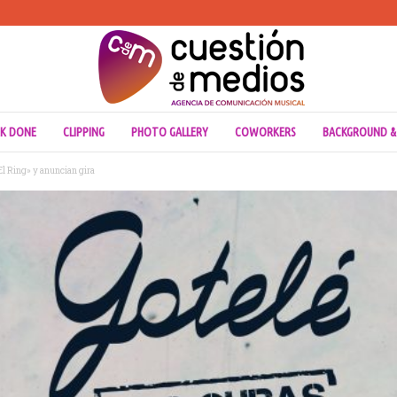
K DONE
CLIPPING
PHOTO GALLERY
COWORKERS
BACKGROUND &
El Ring» y anuncian gira