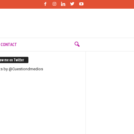
 CONTACT
low me on Twitter
ts by @Cuestiondmedios