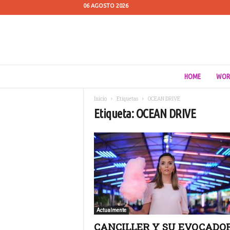
06 AGOSTO 2026
C
HOME
WOR
u
e
Inicio
Etiquetas
OCEAN DRIVE
s
Etiqueta: OCEAN DRIVE
t
i
ó
n
d
e
M
e
d
i
Actualmente
o
CANCILLER Y SU EVOCADO