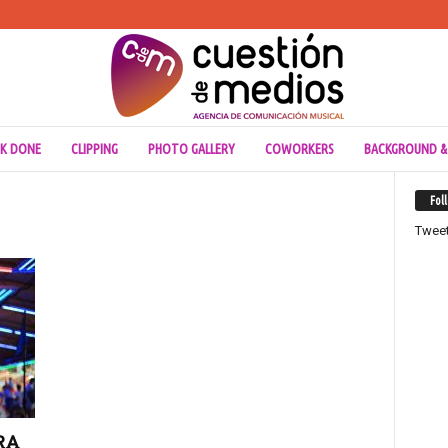
K DONE
CLIPPING
PHOTO GALLERY
COWORKERS
BACKGROUND &
Fol
Twee
RA