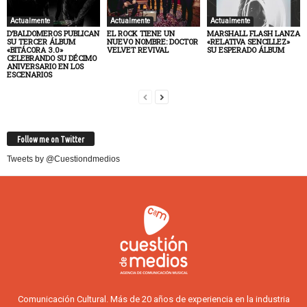
Actualmente
Actualmente
Actualmente
D’BALDOMEROS PUBLICAN
EL ROCK TIENE UN
MARSHALL FLASH LANZA
SU TERCER ÁLBUM
NUEVO NOMBRE: DOCTOR
«RELATIVA SENCILLEZ»
«BITÁCORA 3.0»
VELVET REVIVAL
SU ESPERADO ÁLBUM
CELEBRANDO SU DÉCIMO
ANIVERSARIO EN LOS
ESCENARIOS
Follow me on Twitter
Tweets by @Cuestiondmedios
Comunicación Cultural. Más de 20 años de experiencia en la industria