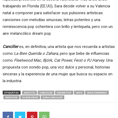
trabajando en Florida (EE.UU), Sara decide volver a su Valencia
natal a componer para satisfacer sus pulsiones artísticas:
canciones con melodías sinuosas, letras potentes y una
reminiscencia pop ochentera con brillo y lentejuela, pero con un
aire melancólico dream pop.
Canciller
es, en definitiva, una artista que nos recuerda a artistas
como
La Bien Querida o Zahara
, pero que bebe de influencias
como
Fleetwood Mac, Björk, Cat Power, Feist o PJ Harvey
. Una
propuesta con sonido pop, una voz dulce y personal, historias
sinceras y la experiencia de una mujer que busca su espacio en
la industria.
ETIQUETAS
AGOSTO
CANCILLER
DREAM POP
INDIE
INDIE FEMENINO
INDIE POP
OCEAN DRIVE
SARA CANCILLER