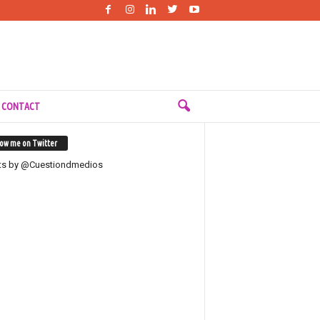
 CONTACT
low me on Twitter
ts by @Cuestiondmedios