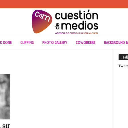
K DONE
CLIPPING
PHOTO GALLERY
COWORKERS
BACKGROUND &
Fol
Twee
 SU