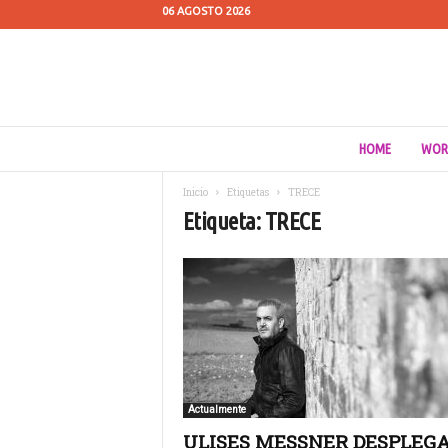
06 AGOSTO 2026
C
HOME
WOR
u
e
Inicio
Etiquetas
TRECE
s
Etiqueta: TRECE
t
i
ó
n
d
e
M
e
d
i
Actualmente
o
ULISES MESSNER DESPLEGA