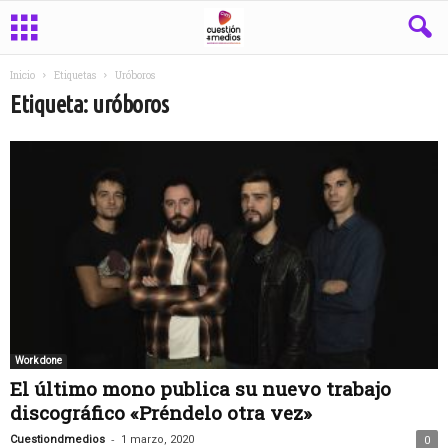
Inicio
Etiquetas
Uróboros
Etiqueta: uróboros
Work done
El último mono publica su nuevo trabajo
discográfico «Préndelo otra vez»
-
Cuestiondmedios
1 marzo, 2020
0