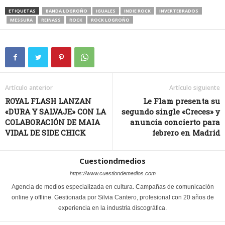
ETIQUETAS
BANDA LOGROÑO
IGUALES
INDIE ROCK
INVERTEBRADOS
MESSURA
REINASS
ROCK
ROCK LOGROÑO
Artículo anterior
Artículo siguiente
ROYAL FLASH LANZAN
Le Flam presenta su
«DURA Y SALVAJE» CON LA
segundo single «Creces» y
COLABORACIÓN DE MAIA
anuncia concierto para
VIDAL DE SIDE CHICK
febrero en Madrid
Cuestiondmedios
https://www.cuestiondemedios.com
Agencia de medios especializada en cultura. Campañas de comunicación
online y offline. Gestionada por Silvia Cantero, profesional con 20 años de
experiencia en la industria discográfica.