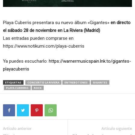
Playa Cuberris presentara su nuevo álbum «Gigantes»
en directo
el sábado 28 de noviembre en La Riviera (Madrid)
Las entradas pueden comprarse en
https://www.notikumi.com/playa-cuberris
Ya puedes escucharlo:
https://warnermusicspain.lnk.to/gigantes-
playacuberris
ETIQUETAS
CONCIERTO LA RIVIERA
ENTREBOTONES
GIGANTES
PLAYA CUBERRIS
ROCK
Artículo anterior
Artículo siguiente