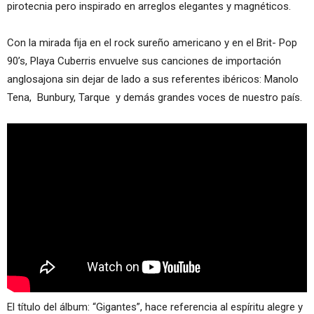
pirotecnia pero inspirado en arreglos elegantes y magnéticos.
Con la mirada fija en el rock sureño americano y en el Brit- Pop
90’s, Playa Cuberris envuelve sus canciones de importación
anglosajona sin dejar de lado a sus referentes ibéricos: Manolo
Tena, Bunbury, Tarque y demás grandes voces de nuestro país.
El título del álbum: “Gigantes”, hace referencia al espíritu alegre y