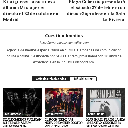
Kitai presenta su nuevo
Playa Cuberris presentará
álbum «Mixtape» en
el sábado 27 de febrero su
directo el 22 de octubre en
disco «Gigantes» en la Sala
Madrid
La Riviera.
Cuestiondmedios
https://www.cuestiondemedios.com
Agencia de medios especializada en cultura. Campañas de comunicación
online y offline. Gestionada por Silvia Cantero, profesional con 20 años de
experiencia en la industria discográfica.
Artículos relacionados
Más del autor
Actualmente
Actualmente
Actualmente
D’BALDOMEROS PUBLICAN
EL ROCK TIENE UN
MARSHALL FLASH LANZA
SU TERCER ÁLBUM
NUEVO NOMBRE: DOCTOR
«RELATIVA SENCILLEZ»
«BITÁCORA 3.0»
VELVET REVIVAL
SU ESPERADO ÁLBUM