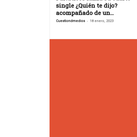
s
single ¿Quién te dijo?
.
acompañado de un...
A
g
-
Cuestiondmedios
18 enero, 2023
e
n
c
i
a
d
e
c
o
m
u
n
i
c
a
c
i
ó