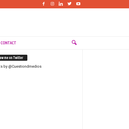
 CONTACT
low me on Twitter
ts by @Cuestiondmedios