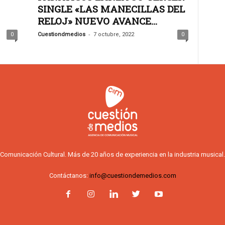
SINGLE «LAS MANECILLAS DEL
RELOJ» NUEVO AVANCE...
-
0
Cuestiondmedios
7 octubre, 2022
0
Comunicación Cultural. Más de 20 años de experiencia en la industria musical.
Contáctanos:
info@cuestiondemedios.com