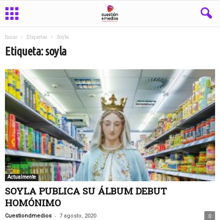
Inicio
Etiquetas
Soyla
Etiqueta: soyla
Actualmente
SOYLA PUBLICA SU ÁLBUM DEBUT
HOMÓNIMO
-
Cuestiondmedios
7 agosto, 2020
0