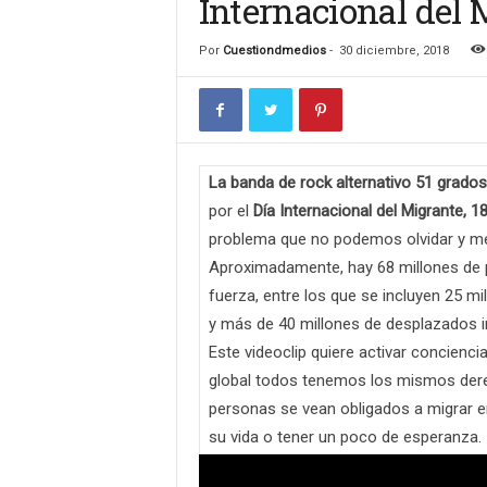
Internacional del 
n
c
Por
Cuestiondmedios
-
30 diciembre, 2018
u
l
t
u
r
a
La banda de rock alternativo 51 grados
l
por el
Día Internacional del Migrante, 1
problema que no podemos olvidar y m
Aproximadamente, hay 68 millones de 
fuerza, entre los que se incluyen 25 mi
y más de 40 millones de desplazados i
Este videoclip quiere activar concienc
global todos tenemos los mismos dere
personas se vean obligados a migrar e
su vida o tener un poco de esperanza.