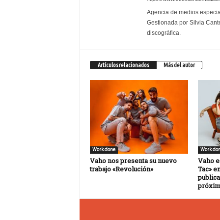
Agencia de medios especial
Gestionada por Silvia Cante
discográfica.
Artículos relacionados
Más del autor
Work done
Work do
Vaho nos presenta su nuevo
Vaho es
trabajo «Revolución»
Tac» en
publica
próxim