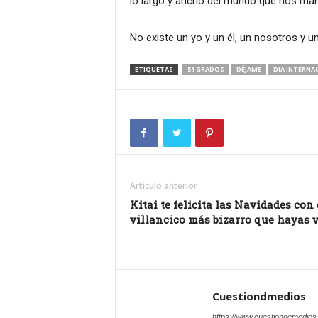
lo largo y ancho del mundo que nos man
No existe un yo y un él, un nosotros y u
ETIQUETAS
51 GRADOS
DÉJAME
DIA INTERNA
Artículo anterior
Kitai te felicita las Navidades con 
villancico más bizarro que hayas v
Cuestiondmedios
https://www.cuestiondemedio