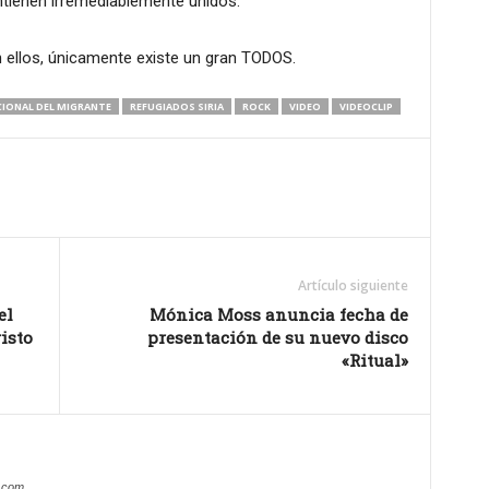
tienen irremediablemente unidos.
n ellos, únicamente existe un gran TODOS.
CIONAL DEL MIGRANTE
REFUGIADOS SIRIA
ROCK
VIDEO
VIDEOCLIP
Artículo siguiente
el
Mónica Moss anuncia fecha de
isto
presentación de su nuevo disco
«Ritual»
s.com