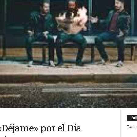
Fol
«Déjame» por el Día
Tweet