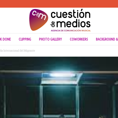
K DONE
CLIPPING
PHOTO GALLERY
COWORKERS
BACKGROUND &
Día Internacional del Migrante