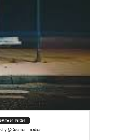
low me on Twitter
s by @Cuestiondmedios