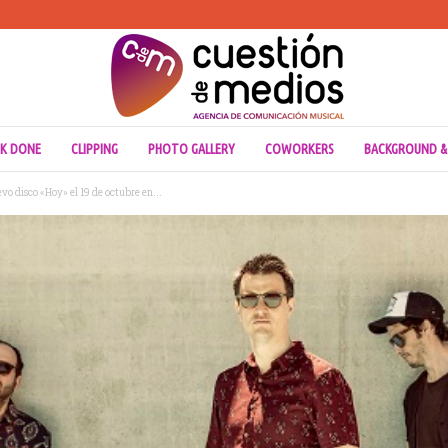
K DONE
CLIPPING
PHOTO GALLERY
COWORKERS
BACKGROUND &
 disco «Hoy» el 19 de octubre en...