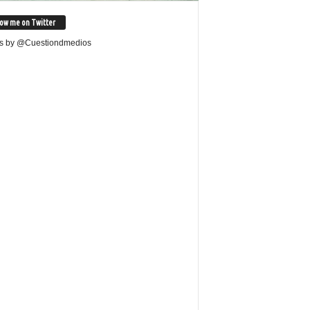
low me on Twitter
s by @Cuestiondmedios