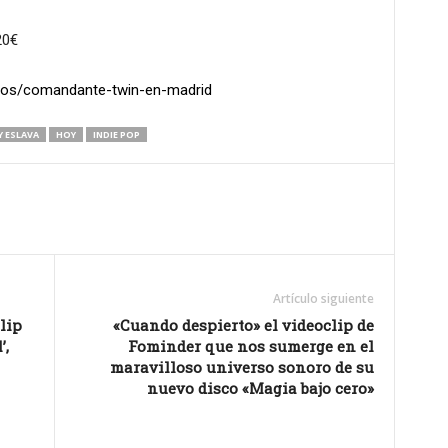
20€
tos/comandante-twin-en-madrid
 ESLAVA
HOY
INDIE POP
Artículo siguiente
lip
«Cuando despierto» el videoclip de
’,
Fominder que nos sumerge en el
maravilloso universo sonoro de su
nuevo disco «Magia bajo cero»