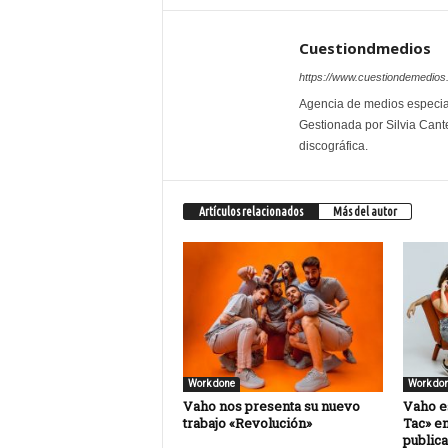
Cuestiondmedios
https://www.cuestiondemedio
Agencia de medios especial
Gestionada por Silvia Cante
discográfica.
Artículos relacionados
Más del autor
Work done
Work do
Vaho nos presenta su nuevo
Vaho es
trabajo «Revolución»
Tac» en
publica