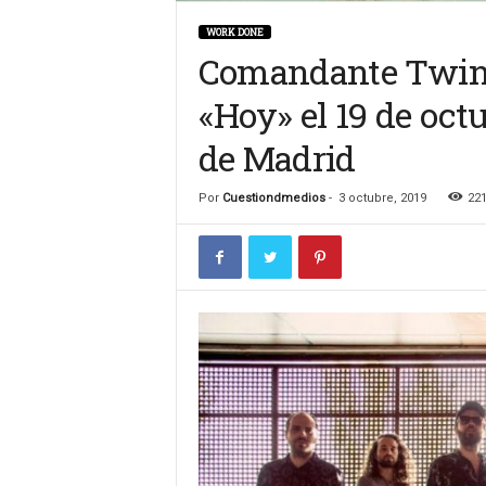
n
WORK DONE
c
Comandante Twin 
u
l
«Hoy» el 19 de oct
t
u
de Madrid
r
a
Por
Cuestiondmedios
-
3 octubre, 2019
22
l