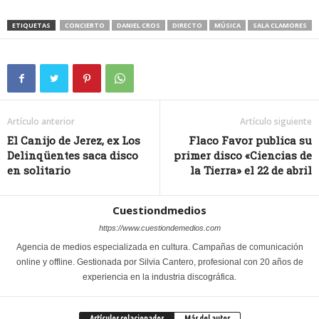
ETIQUETAS
CONCIERTO
DANIEL CROS
DIRECTO
MÚSICA
SALA CLAMORES
Artículo anterior
Artículo siguiente
El Canijo de Jerez, ex Los
Flaco Favor publica su
Delinqüentes saca disco
primer disco «Ciencias de
en solitario
la Tierra» el 22 de abril
Cuestiondmedios
https://www.cuestiondemedios.com
Agencia de medios especializada en cultura. Campañas de comunicación
online y offline. Gestionada por Silvia Cantero, profesional con 20 años de
experiencia en la industria discográfica.
Artículos relacionados
Más del autor