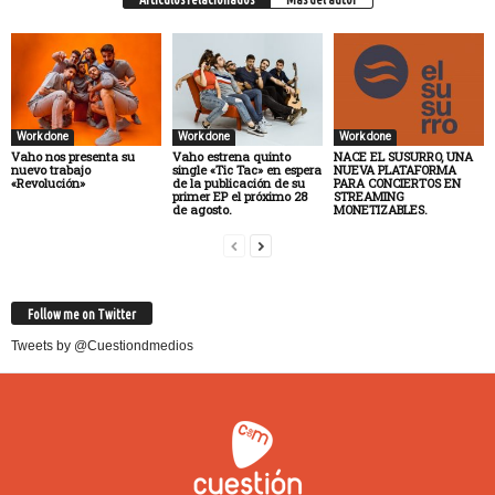
Work done
Work done
Work done
Vaho nos presenta su
Vaho estrena quinto
NACE EL SUSURRO, UNA
nuevo trabajo
single «Tic Tac» en espera
NUEVA PLATAFORMA
«Revolución»
de la publicación de su
PARA CONCIERTOS EN
primer EP el próximo 28
STREAMING
de agosto.
MONETIZABLES.
Follow me on Twitter
Tweets by @Cuestiondmedios