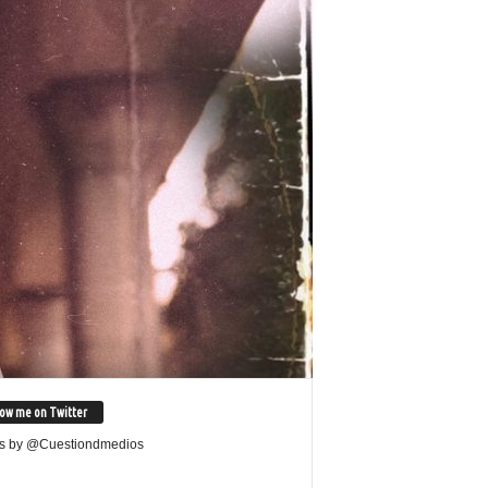
low me on Twitter
s by @Cuestiondmedios