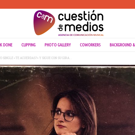
K DONE
CLIPPING
PHOTO GALLERY
COWORKERS
BACKGROUND &
SINGLE «TE ACUERDAS?» Y SIGUE CON SU GIRA...