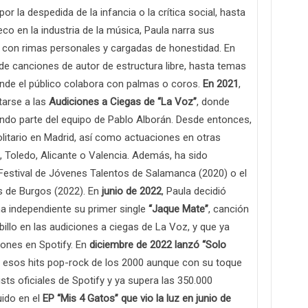
 la despedida de la infancia o la crítica social, hasta
co en la industria de la música, Paula narra sus
ea con rimas personales y cargadas de honestidad. En
 canciones de autor de estructura libre, hasta temas
nde el público colabora con palmas o coros.
En 2021
,
tarse a las
Audiciones a Ciegas de “La Voz”
, donde
ndo parte del equipo de Pablo Alborán. Desde entonces,
litario en Madrid, así como actuaciones en otras
 Toledo, Alicante o Valencia. Además, ha sido
estival de Jóvenes Talentos de Salamanca (2020) o el
s de Burgos (2022). En
junio de 2022
, Paula decidió
a independiente su primer single
“Jaque Mate”
, canción
illo en las audiciones a ciegas de La Voz, y que ya
ones en Spotify. En
diciembre de 2022 lanzó
“Solo
a esos hits pop-rock de los 2000 aunque con su toque
ists oficiales de Spotify y ya supera las 350.000
uido en el
EP “Mis 4 Gatos” que vio la luz en junio de