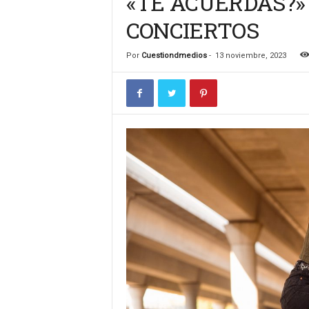
«TE ACUERDAS?» 
n
CONCIERTOS
c
u
l
Por
Cuestiondmedios
-
13 noviembre, 2023
t
u
r
a
l