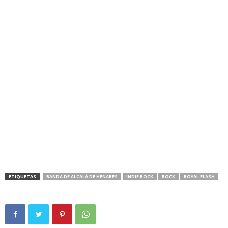
ETIQUETAS
BANDA DE ALCALÁ DE HENARES
INDIE ROCK
ROCK
ROYAL FLASH