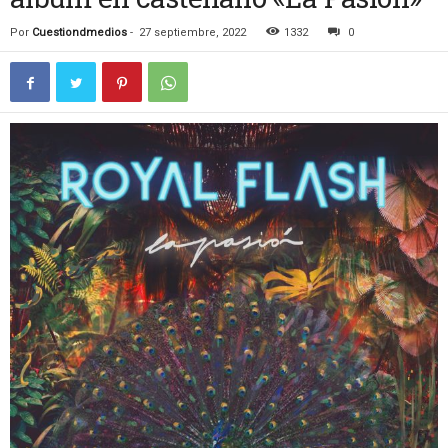
Por
Cuestiondmedios
-
27 septiembre, 2022
1332
0