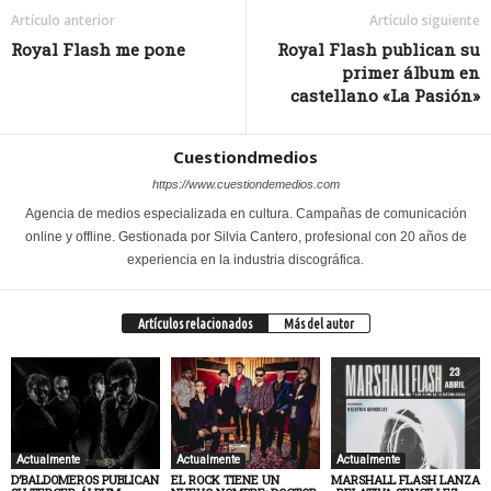
Artículo anterior
Artículo siguiente
Royal Flash me pone
Royal Flash publican su
primer álbum en
castellano «La Pasión»
Cuestiondmedios
https://www.cuestiondemedios.com
Agencia de medios especializada en cultura. Campañas de comunicación
online y offline. Gestionada por Silvia Cantero, profesional con 20 años de
experiencia en la industria discográfica.
Artículos relacionados
Más del autor
Actualmente
Actualmente
Actualmente
D’BALDOMEROS PUBLICAN
EL ROCK TIENE UN
MARSHALL FLASH LANZA