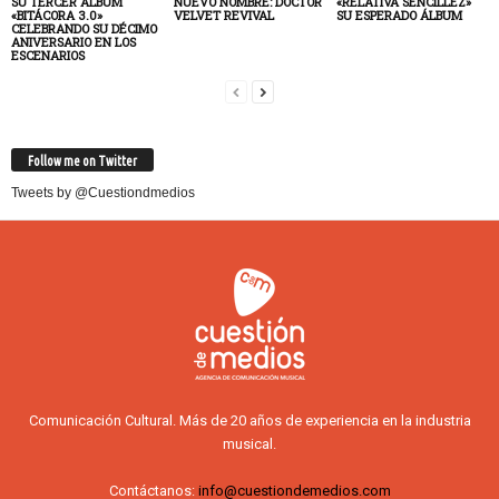
SU TERCER ÁLBUM
NUEVO NOMBRE: DOCTOR
«RELATIVA SENCILLEZ»
«BITÁCORA 3.0»
VELVET REVIVAL
SU ESPERADO ÁLBUM
CELEBRANDO SU DÉCIMO
ANIVERSARIO EN LOS
ESCENARIOS
Follow me on Twitter
Tweets by @Cuestiondmedios
Comunicación Cultural. Más de 20 años de experiencia en la industria
musical.
Contáctanos:
info@cuestiondemedios.com