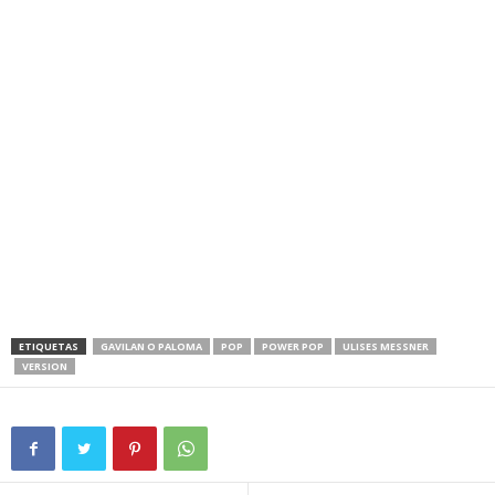
ETIQUETAS
GAVILAN O PALOMA
POP
POWER POP
ULISES MESSNER
VERSION