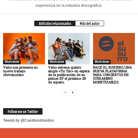
experiencia en la industria discográfica.
Artículos relacionados
Más del autor
Work done
Work done
Work done
Vaho nos presenta su
Vaho estrena quinto
NACE EL SUSURRO, UNA
nuevo trabajo
single «Tic Tac» en espera
NUEVA PLATAFORMA
«Revolución»
de la publicación de su
PARA CONCIERTOS EN
primer EP el próximo 28
STREAMING
de agosto.
MONETIZABLES.
Follow me on Twitter
Tweets by @Cuestiondmedios