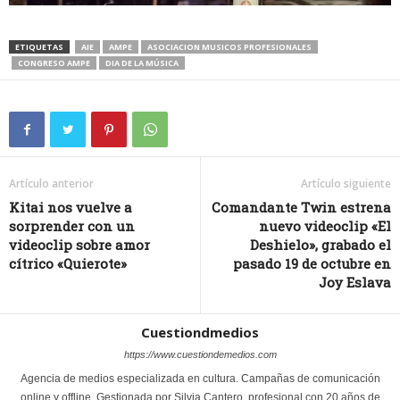
ETIQUETAS
AIE
AMPE
ASOCIACION MUSICOS PROFESIONALES
CONGRESO AMPE
DIA DE LA MÚSICA
Artículo anterior
Artículo siguiente
Kitai nos vuelve a
Comandante Twin estrena
sorprender con un
nuevo videoclip «El
videoclip sobre amor
Deshielo», grabado el
cítrico «Quierote»
pasado 19 de octubre en
Joy Eslava
Cuestiondmedios
https://www.cuestiondemedios.com
Agencia de medios especializada en cultura. Campañas de comunicación
online y offline. Gestionada por Silvia Cantero, profesional con 20 años de